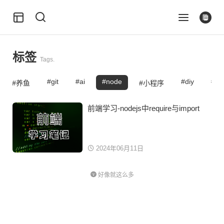
标签
Tags.
git
ai
node
diy
lin
养鱼
小程序
前端学习-nodejs中require与import
2024年06月11日
好像就这么多