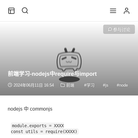
参与讨论
前端学习-nodejs中require与import
js
node
2024年06月11日 16:54
前端
学习
nodejs 中 commonjs
module.exports = XXXX

const utils = require(XXXX)