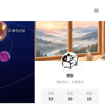
参与讨论
栖卧
海纳百川，大道致远
文章
标签
说说
53
30
15