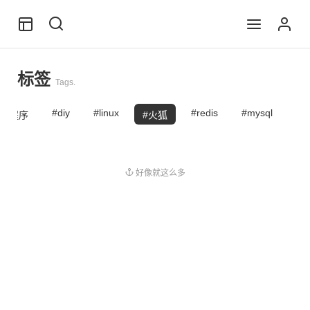
标签
Tags.
diy
linux
redis
mysql
h
小程序
火狐
好像就这么多