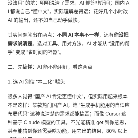
没法用” 的坑：明明说清了需求，AI 却答非所问；国内 A
I 都说自己 “懂中文”，实际理解差得远；花好几个小时改
AI 的输出，还不如自己动手做快。​
其实问题就出在两点：
不同 AI 本事不一样
，还有
你没把
需求说清楚
。选对工具、用对方法，AI 才能从 “没用的帮
手” 变成 “省时间的神器”。​
二、先搞懂：AI 能不能用好，看这两点​
1. 选 AI 别信 “本土化” 噱头​
很多人觉得 “国产 AI 肯定更懂中文”，但实际用起来根本
不是这样：某款热门国产 AI，连 “生成手机能用的自适应
布局代码” 这种说清楚的需求都能搞歪；而像 Cursor 这
种基于 Claude 模型的工具，不光能精准 get 到你意思，
甚至能猜到你还需要啥功能，用它出的结果，80% 以上