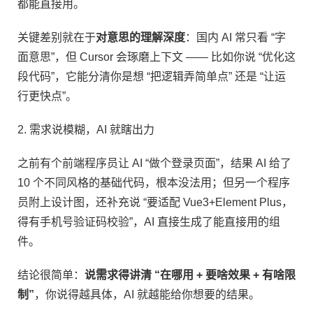
都能直接用。​
关键差别就在于
对意思的理解深度
：国内 AI 常只看 “字
面意思”，但 Cursor 会琢磨上下文 —— 比如你说 “优化这
段代码”，它能分清你是想 “把逻辑弄简单点” 还是 “让运
行更快点”。​
2. 需求说模糊，AI 就瞎出力​
之前有个前端程序员让 AI “做个登录页面”，结果 AI 给了
10 个不同风格的基础代码，根本没法用；但另一个程序
员附上设计图，还补充说 “要适配 Vue3+Element Plus，
得有手机号验证码校验”，AI 直接生成了能直接用的组
件。​
结论很简单：
说需求得讲清 “在哪用 + 要啥效果 + 有啥限
制”
，你说得越具体，AI 就越能给你想要的结果。​