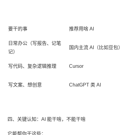
要干的事​
推荐用啥 AI​
为
日常办公（写报告、记笔
国内主流 AI（比如豆包）​
符
记）​
基
写代码、复杂逻辑推理​
Cursor​
意
写文案、想创意​
ChatGPT 类 AI​
写
四、关键认知：AI 能干啥，不能干啥​
它能帮你干这些：​