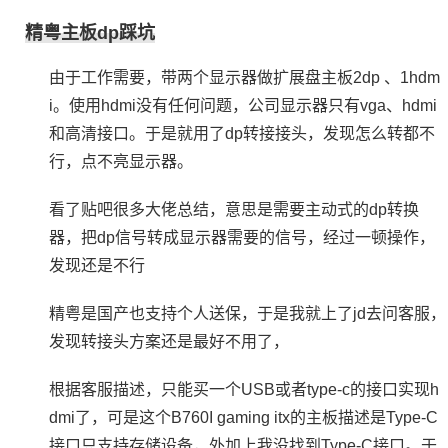
精粤主板dp踩坑
由于工作需要，带两个显示器做扩展盘主板2dp 、1hdm
i。使用hdmi没有任何问题，公司显示器只有vga、hdmi
和高清接口。于是就用了dp转接接头，发现怎么转都不
行，点不亮显示器。
看了贴吧很多大佬总结，意思是需要主动式的dp转换
器，把dp信号转成显示器需要的信号，经过一顿操作，
发现还是不行
精粤是国产也支持个人送保，于是我就上了jd去问客服，
发现转接头方案还是最好不用了，
根据客服描述，只能买一个USB或者type-c的接口实现h
dmi了，可是这个B760I gaming itx的主板描述是Type-C
接口只支持存储设备，外加上我没找到Type-C接口。于