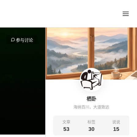
参与讨论
栖卧
海纳百川，大道致远
文章
标签
说说
53
30
15