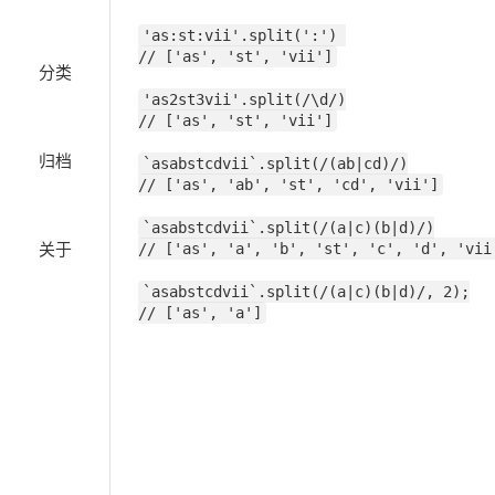
'as:st:vii'.split(':') 

// ['as', 'st', 'vii']
分类
'as2st3vii'.split(/\d/)

// ['as', 'st', 'vii']
归档
`asabstcdvii`.split(/(ab|cd)/)

// ['as', 'ab', 'st', 'cd', 'vii']
`asabstcdvii`.split(/(a|c)(b|d)/)

关于
// ['as', 'a', 'b', 'st', 'c', 'd', 'vii
`asabstcdvii`.split(/(a|c)(b|d)/, 2);

// ['as', 'a']