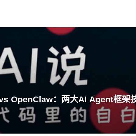
t vs OpenClaw：两大AI Agent