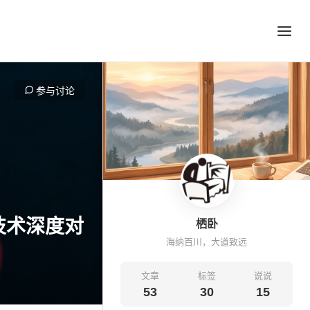
参与讨论
框架技术深度对
栖卧
海纳百川，大道致远
文章
标签
说说
53
30
15