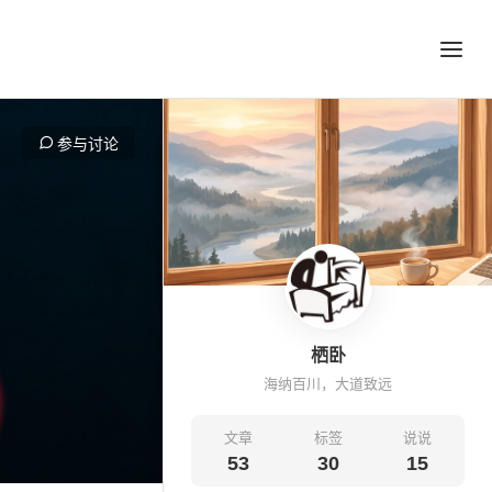
参与讨论
栖卧
海纳百川，大道致远
文章
标签
说说
53
30
15